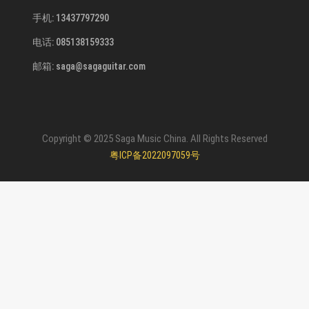
手机: 13437797290
电话: 085138159333
邮箱: saga@sagaguitar.com
Copyright © 2025 Saga Music China. All Rights Reserved
粤ICP备2022097059号