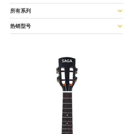
入门级合板
所有系列
入门级单板
600
热销型号
精选单板系列
700
收藏级全单
600
700Pro
700
800
700 Pro
830
830
850
A1 PRO
A1PRO
K1
K1
特别款单板
特别款全单
古典系列
尤克里里