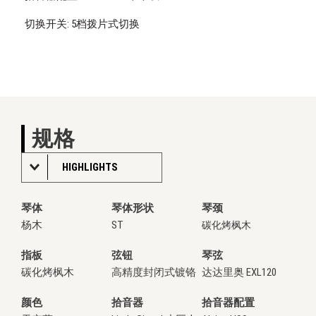
切换开关: 5档拨片式切换
规格
HIGHLIGHTS
琴体
琴体形状
琴颈
杨木
ST
碳化烤枫木
指板
弦钮
琴弦
碳化烤枫木
高精度封闭式镀铬
达达里奥 EXL120
颜色
拾音器
拾音器配置