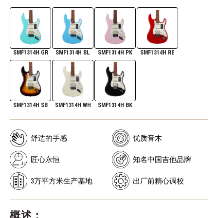
SMF1314H GR
SMF1314H BL
SMF1314H PK
SMF1314H RE
SMF1314H SB
SMF1314H WH
SMF1314H BK
舒适的手感
优质音木
匠心永恒
知名中国吉他品牌
3万平方米生产基地
出厂前精心调校
概述：