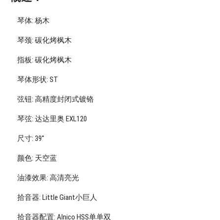
琴体: 杨木
琴颈: 碳化烤枫木
指板: 碳化烤枫木
琴体形状: ST
弦钮: 高精度封闭式镀铬
琴弦: 达达里奥 EXL120
尺寸: 39''
颜色: 天空蓝
油漆效果: 高清亮光
拾音器: Little Giant小巨人
拾音器配置: Alnico HSS单单双