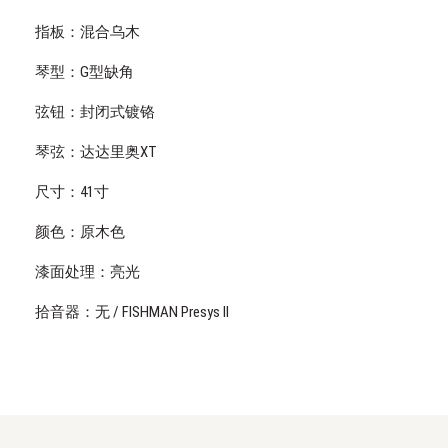
指板：混合乌木
琴型：G型缺角
弦钮：封闭式镀铬
琴弦：达达里奥XT
尺寸：41寸
颜色：原木色
漆面处理：亮光
拾音器：无 / FISHMAN Presys II