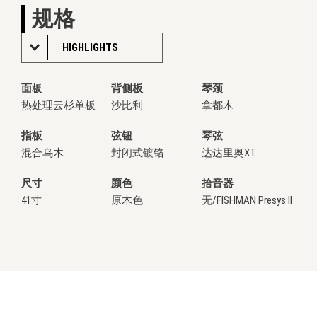
规格
HIGHLIGHTS
面
背侧板
琴颈
板
热处理云杉单板
沙比利
拿都木
指板
弦钮
琴弦
混合乌木
封闭式镀铬
达达里奥XT
尺寸
颜色
拾音器
41寸
原木色
无/FISHMAN Presys II