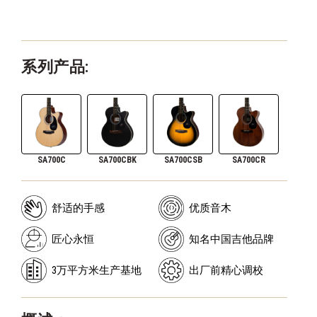
系列产品:
SA700C
SA700CBK
SA700CSB
SA700CR
舒适的手感
优质音木
匠心永恒
知名中国吉他品牌
3万平方米生产基地
出厂前精心调校