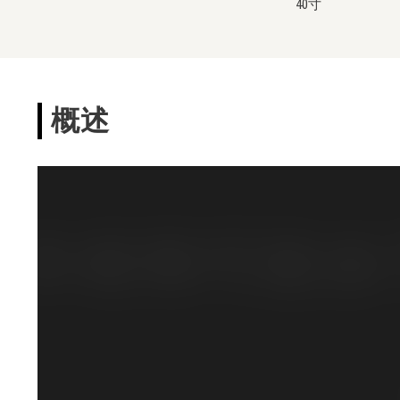
40寸
概述