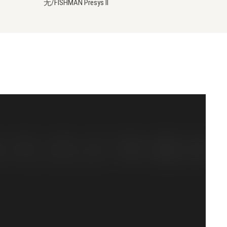
无/FISHMAN Presys II