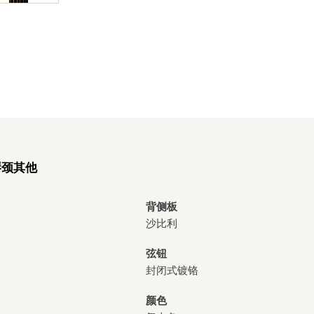
琴颈
其他
背侧板
沙比利
弦钮
封闭式镀铬
颜色