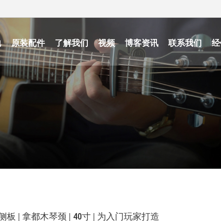
他
原装配件
了解我们
视频
博客资讯
联系我们
经
利背侧板 | 拿都木琴颈 | 40寸 | 为入门玩家打造