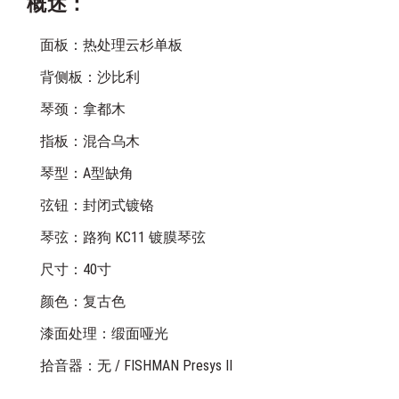
概述：
面板：热处理云杉单板
背侧板：沙比利
琴颈：拿都木
指板：混合乌木
琴型：A型缺角
弦钮：封闭式镀铬
琴弦：路狗 KC11 镀膜琴弦
尺寸：40寸
颜色：复古色
漆面处理：缎面哑光
拾音器：无 / FISHMAN Presys II