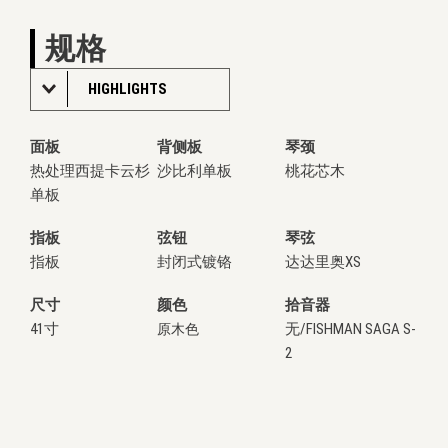
规格
HIGHLIGHTS
面板
背侧板
琴颈
热处理西提卡云杉
沙比利单板
桃花芯木
单板
指板
弦钮
琴弦
指板
封闭式镀铬
达达里奥XS
尺寸
颜色
拾音器
41寸
无/FISHMAN SAGA S-
原木色
2