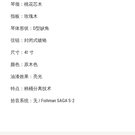
琴颈：桃花芯木
指板：玫瑰木
琴体形状：D型缺角
弦钮：封闭式镀铬
尺寸：41 寸
颜色：原木色
油漆效果：亮光
特点：柄桶分离技术
拾音系统：无 / Fishman SAGA S-2