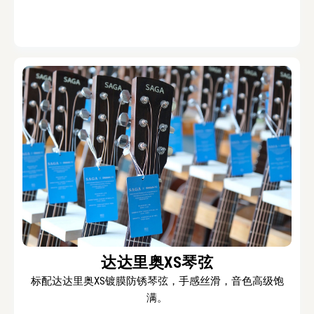
达达里奥XS琴弦
标配达达里奥XS镀膜防锈琴弦，手感丝滑，音色高级饱
满。