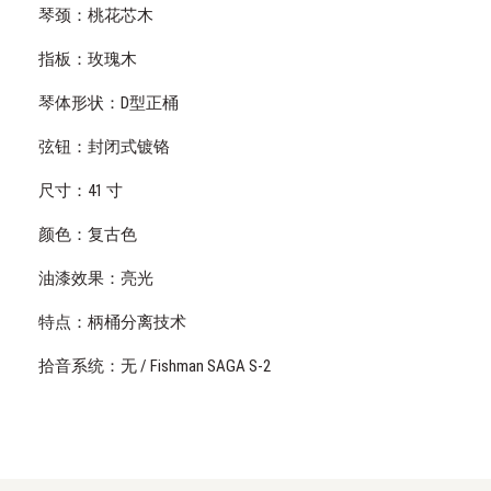
琴颈：桃花芯木
指板：玫瑰木
琴体形状：D型正桶
弦钮：封闭式镀铬
尺寸：41 寸
颜色：复古色
油漆效果：亮光
特点：柄桶分离技术
拾音系统：无 / Fishman SAGA S-2