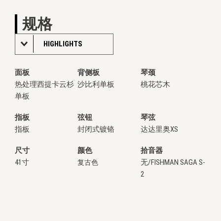
规格
HIGHLIGHTS
面板
背侧板
琴颈
热处理西提卡云杉
沙比利单板
桃花芯木
单板
指板
弦钮
琴弦
指板
封闭式镀铬
达达里奥XS
尺寸
颜色
拾音器
41寸
无/FISHMAN SAGA S-
复古色
2