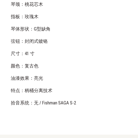
琴颈：桃花芯木
指板：玫瑰木
琴体形状：G型缺角
弦钮：封闭式镀铬
尺寸：41 寸
颜色：复古色
油漆效果：亮光
特点：柄桶分离技术
拾音系统：无 / Fishman SAGA S-2