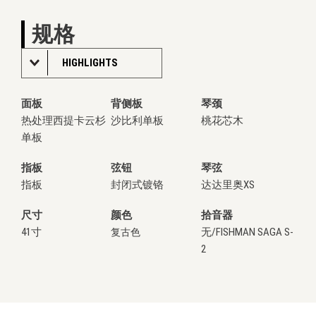
规格
HIGHLIGHTS
面板
背侧板
琴颈
热处理西提卡云杉
沙比利单板
桃花芯木
单板
指板
弦钮
琴弦
指板
封闭式镀铬
达达里奥XS
尺寸
颜色
拾音器
41寸
无/FISHMAN SAGA S-
复古色
2