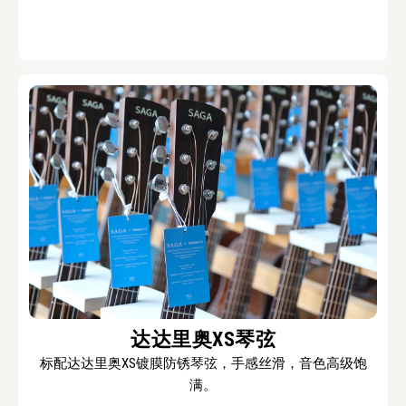
达达里奥XS琴弦
标配达达里奥XS镀膜防锈琴弦，手感丝滑，音色高级饱
满。