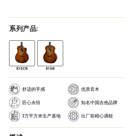
系列产品:
K1GCN
K1GN
舒适的手感
优质音木
匠心永恒
知名中国吉他品牌
3万平方米生产基地
出厂前精心调校