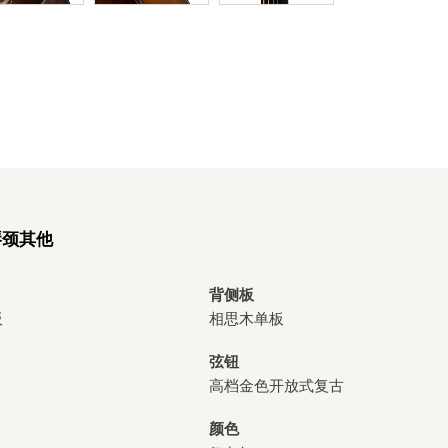
琴颈
其他
背侧板
板
相思木单板
弦钮
高档金色开放式复古
颜色