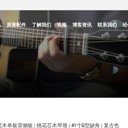
他
原装配件
了解我们
视频
博客资讯
联系我们
经
 相思木单板背侧板 | 桃花芯木琴颈 | 41寸G型缺角 | 复古色