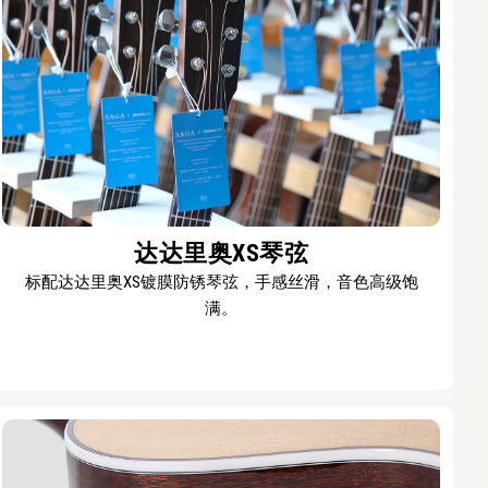
达达里奥XS琴弦
标配达达里奥XS镀膜防锈琴弦，手感丝滑，音色高级饱
满。