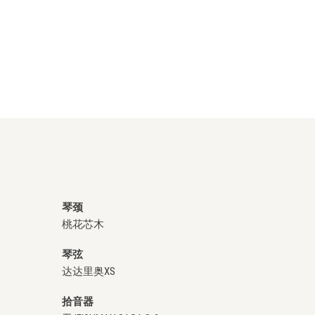
琴颈
桃花芯木
琴弦
达达里奥XS
拾音器