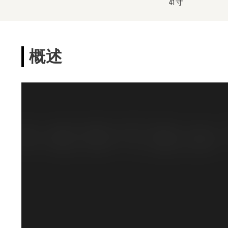
41寸
概述