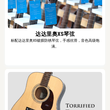
达达里奥XS琴弦
标配达达里奥XS镀膜防锈琴弦，手感丝滑，音色高级饱
满。