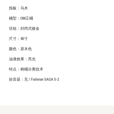
指板：乌木
桶型：OM正桶
弦钮：封闭式镀金
尺寸：40寸
颜色：原木色
油漆效果：亮光
特点：柄桶分离技术
拾音器：无 / Fishman SAGA S-2