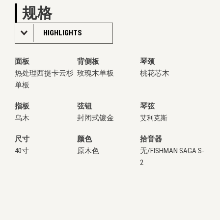
规格
HIGHLIGHTS
面板
背侧板
琴颈
热处理西提卡云杉
玫瑰木单板
桃花芯木
单板
指板
弦钮
琴弦
乌木
封闭式镀金
艾利克斯
尺寸
颜色
拾音器
40寸
原木色
无/FISHMAN SAGA S-
2