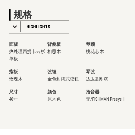
规格
HIGHLIGHTS
面板
背侧板
琴颈
热处理西提卡云杉
相思木
桃花芯木
单板
指板
弦钮
琴弦
玫瑰木
金色封闭式弦钮
达达里奥 XS
尺寸
颜色
拾音器
40寸
原木色
无/FISHMAN Presys II