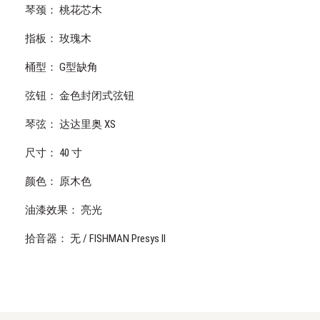
琴颈： 桃花芯木
指板： 玫瑰木
桶型： G型缺角
弦钮： 金色封闭式弦钮
琴弦： 达达里奥 XS
尺寸： 40 寸
颜色： 原木色
油漆效果： 亮光
拾音器： 无 / FISHMAN Presys II