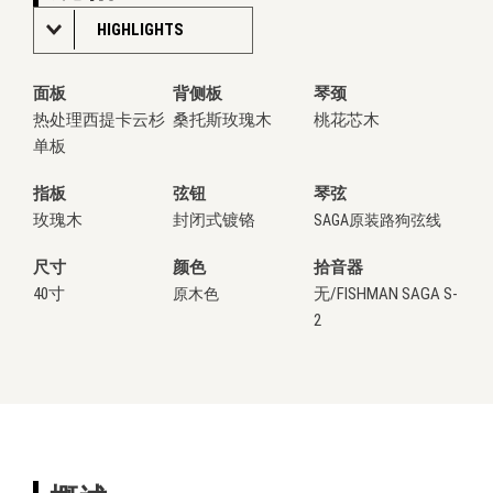
HIGHLIGHTS
面板
背侧板
琴颈
热处理西提卡云杉
桑托斯玫瑰木
桃花芯木
单板
指板
弦钮
琴弦
玫瑰木
封闭式镀铬
SAGA原装路狗弦线
尺寸
颜色
拾音器
40寸
无/FISHMAN SAGA S-
原木色
2