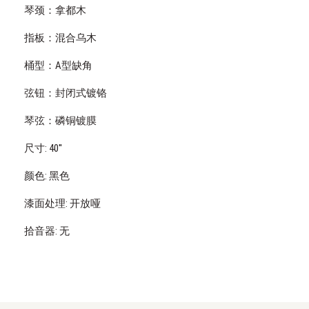
琴颈：拿都木
指板：混合乌木
桶型：A型缺角
弦钮：封闭式镀铬
琴弦：磷铜镀膜
尺寸: 40''
颜色: 黑色
漆面处理: 开放哑
拾音器: 无