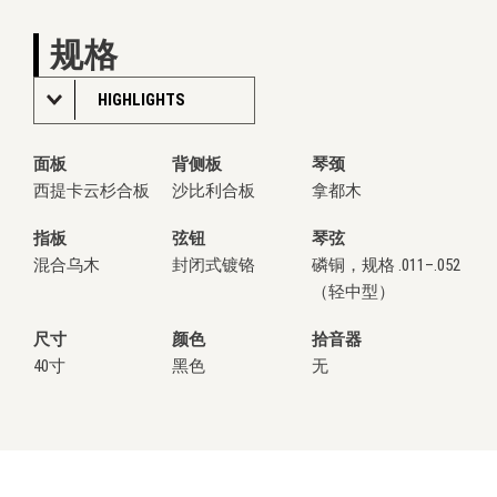
规格
HIGHLIGHTS
面板
背侧板
琴颈
西提卡云杉合板
沙比利合板
拿都木
指板
弦钮
琴弦
混合乌木
封闭式镀铬
磷铜，规格 .011–.052
（轻中型）
尺寸
颜色
拾音器
40寸
黑色
无