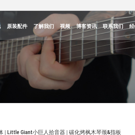
他
原装配件
了解我们
视频
博客资讯
联系我们
经
琴体 | Little Giant小巨人拾音器 | 碳化烤枫木琴颈&指板