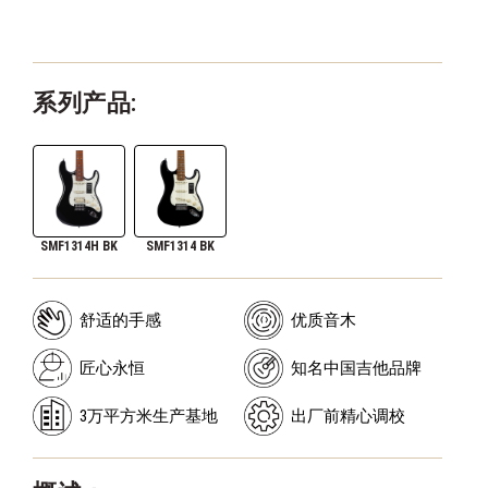
系列产品:
SMF1314H BK
SMF1314 BK
舒适的手感
优质音木
匠心永恒
知名中国吉他品牌
3万平方米生产基地
出厂前精心调校