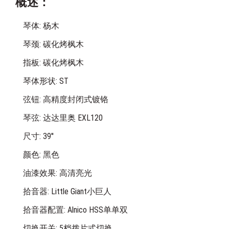
概述：
琴体: 杨木
琴颈: 碳化烤枫木
指板: 碳化烤枫木
琴体形状: ST
弦钮: 高精度封闭式镀铬
琴弦: 达达里奥 EXL120
尺寸: 39''
颜色: 黑色
油漆效果: 高清亮光
拾音器: Little Giant小巨人
拾音器配置: Alnico HSS单单双
切换开关: 5档拨片式切换