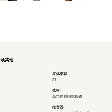
琴颈
其他
琴体形状
ST
弦钮
高精度封闭式镀铬
拾音器