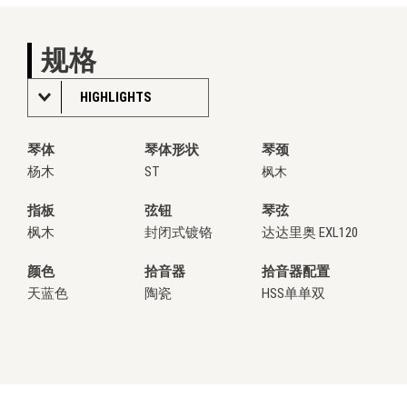
规格
HIGHLIGHTS
琴体
琴体形状
琴颈
杨木
ST
枫木
指板
弦钮
琴弦
枫木
封闭式镀铬
达达里奥 EXL120
颜色
拾音器
拾音器配置
天蓝色
陶瓷
HSS单单双