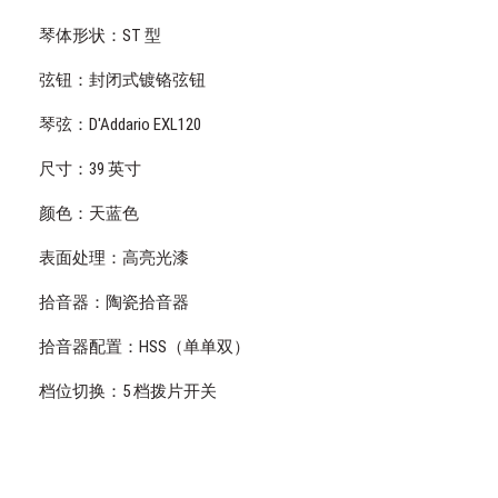
琴体形状：ST 型
弦钮：封闭式镀铬弦钮
琴弦：D'Addario EXL120
尺寸：39 英寸
颜色：天蓝色
表面处理：高亮光漆
拾音器：陶瓷拾音器
拾音器配置：HSS（单单双）
档位切换：5 档拨片开关