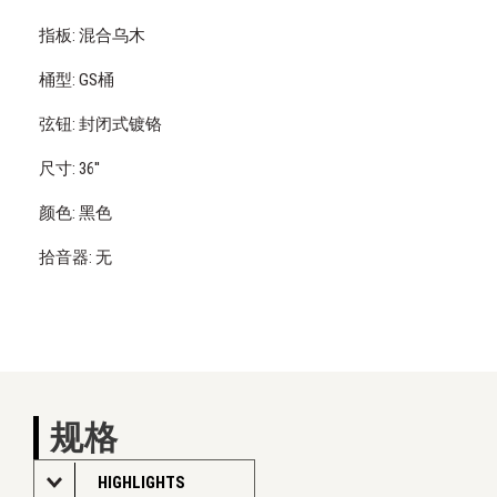
指板: 混合乌木
桶型: GS桶
弦钮: 封闭式镀铬
尺寸: 36''
颜色: 黑色
拾音器: 无
规格
HIGHLIGHTS