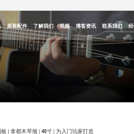
他
原装配件
了解我们
视频
博客资讯
联系我们
经
背侧板 | 拿都木琴颈 | 40寸 | 为入门玩家打造