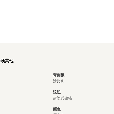
琴颈
其他
背侧板
沙比利
弦钮
封闭式镀铬
颜色