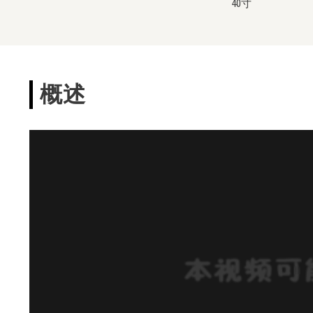
40寸
概述