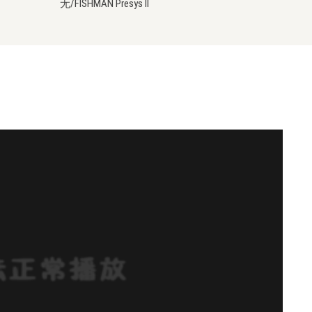
无/FISHMAN Presys II