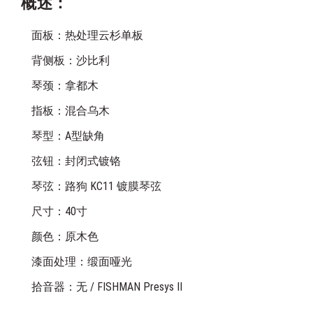
概述：
面板：热处理云杉单板
背侧板：沙比利
琴颈：拿都木
指板：混合乌木
琴型：A型缺角
弦钮：封闭式镀铬
琴弦：路狗 KC11 镀膜琴弦
尺寸：40寸
颜色：原木色
漆面处理：缎面哑光
拾音器：无 / FISHMAN Presys II