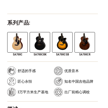
系列产品:
SA700C
SA700CBK
SA700CSB
SA700CR
舒适的手感
优质音木
匠心永恒
知名中国吉他品牌
3万平方米生产基地
出厂前精心调校