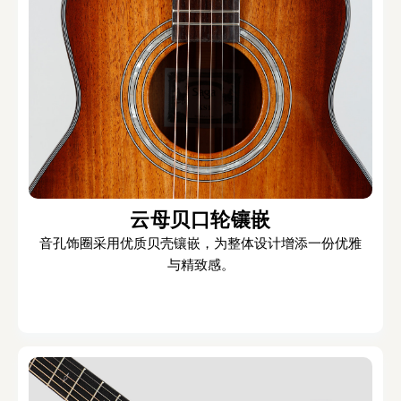
云母贝口轮镶嵌
音孔饰圈采用优质贝壳镶嵌，为整体设计增添一份优雅
与精致感。