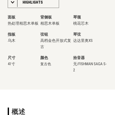
HIGHLIGHTS
面板
背侧板
琴颈
热处理相思木单板
相思木单板
桃花芯木
指板
弦钮
琴弦
乌木
高档金色开放式复
达达里奥XS
古
尺寸
颜色
拾音器
41寸
无/FISHMAN SAGA S-
复古色
2
概述