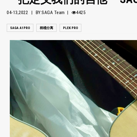
04-13,2022 | BY:SAGA Team |
4425
SAGA A1PRO
柄桶分离
PLEK PRO